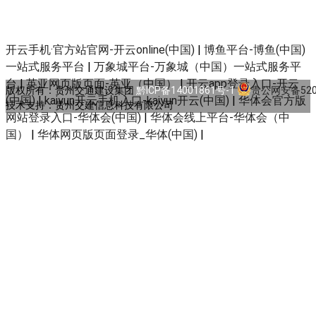
开云手机·官方站官网-开云online(中国)
|
博鱼平台-博鱼(中国)
一站式服务平台
|
万象城平台-万象城（中国）一站式服务平
台
|
英亚网页版页面-英亚（中国）
|
开云app登录入口-开云
版权所有：贵州交通建设集团
黔ICP备14001861号-1
贵公网安备5201
(中国)
|
kaiyun开云手机入口-kaiyun开云(中国)
|
华体会官方版
技术支持：贵州交建信息科技有限公司
网站登录入口-华体会(中国)
|
华体会线上平台-华体会（中
国）
|
华体网页版页面登录_华体(中国)
|