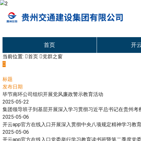
首页
开云
当前位置:

首页

党群之窗
集团要闻
项目进展

党的建设
标题
发布日期
毕节南环公司组织开展党风廉政警示教育活动
2025-05-22
集团领导班子到基层开展深入学习贯彻习近平总书记在贵州考
2025-05-06
开云app官方在线入口开展深入贯彻中央八项规定精神学习教
2025-05-06
开云app官方在线入口党委举行学习教育读书班暨第二季度党