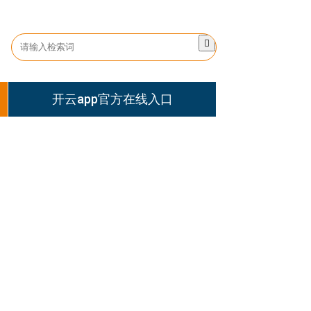

开云app官方在线入口
公告公示
招标采购