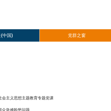
(中国)
党群之窗
党的建设
社会主义思想主题教育专题党课
群众急难盼愁问题