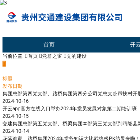
首页
开云
当前位置:

首页

党群之窗

党的建设
集团要闻
项目进展

党的建设
标题
发布日期
集团总部第四党支部、路桥集团第四分公司党总支赴帮扶村开展
2024-10-16
开云app官方在线入口举办2024年党员发展对象第二期培训班
2024-10-15
交建集团总部第五党支部、桥梁集团本部第三党支部到晴隆县
2024-10-14
花落谁家！路桥集团2024年党务知识大比武终极PK结果来啦