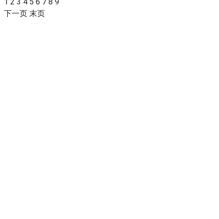
1
2
3
4
5
6
7
8
9
下一页
末页