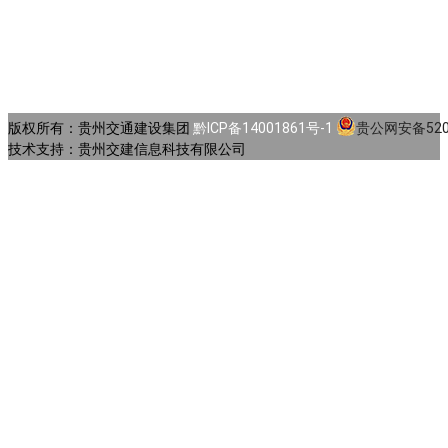
版权所有：贵州交通建设集团
黔ICP备14001861号-1
贵公网安备5201
技术支持：贵州交建信息科技有限公司